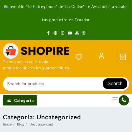
Saltar
Bienvenido "Te Entregamos" tienda Online" Te Ayudamos a vender
al
contenido
tus productos en Ecuador
Tienda online de Ecuador,
productos de locales y proveedores
Search
Categoría
Categoría:
Uncategorized
Inicio
Blog
Uncategorized