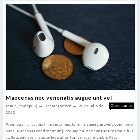
Maecenas nec venenatis augue unt vel
admin_emddpu7j
Uncategorized
28 de julio de
Comentarios
en
desactivados
2020
Mae
Proin quam arcu, maximus maximus lorem sit amet, gravida commodo
nec
ven
nunc. Maecenas condimentum justo sapien, nec congue urna faucibus
aug
at. Suspendisse tristique feugiat tortor, vel suscipit nibh. Cras