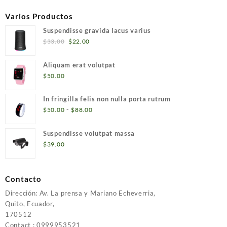
Varios Productos
Suspendisse gravida lacus varius
El
El
$
33.00
$
22.00
precio
precio
original
actual
Aliquam erat volutpat
era:
es:
$
50.00
$33.00.
$22.00.
In fringilla felis non nulla porta rutrum
Rango
-
$
50.00
$
88.00
de
precios:
Suspendisse volutpat massa
desde
$
39.00
$50.00
hasta
$88.00
Contacto
Dirección: Av. La prensa y Mariano Echeverria,
Quito, Ecuador,
170512
Contact : 0999953521