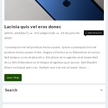
Lacinia quis vel eros donec
admin_emddpu7j
Uncategorized
24 de julio de
Comentarios
en
desactivados
2020
Laci
Consequat nisl vel pretium lectus quam. Ipsum consequat nisl vel
quis
vel
pretium lectus quam id leo. Augue ut lectus arcu bibendum at varius.
ero
Sed tempus urna et pharetra. Est placerat in egestas erat imperdiet.
don
Arcu felis bibendum ut tristique et egestas quis ipsum. Sed blandit
libero volutpat sed cras. Nullam non nisi est sit amet. Nunc …
Lacinia
Leer Más
quis
Search
vel
.
eros
donec