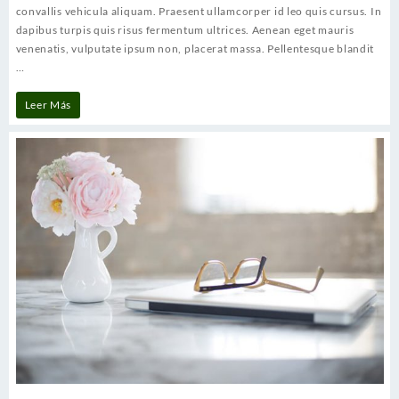
unt
convallis vehicula aliquam. Praesent ullamcorper id leo quis cursus. In
vel
dapibus turpis quis risus fermentum ultrices. Aenean eget mauris
venenatis, vulputate ipsum non, placerat massa. Pellentesque blandit
…
Maecenas
Leer Más
nec
venenatis
augue
unt
vel