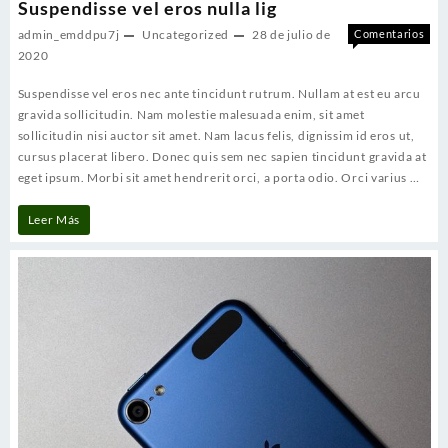
Suspendisse vel eros nulla lig
admin_emddpu7j
Uncategorized
28 de julio de
Comentarios
en
desactivados
2020
Sus
Suspendisse vel eros nec ante tincidunt rutrum. Nullam at est eu arcu
vel
ero
gravida sollicitudin. Nam molestie malesuada enim, sit amet
null
sollicitudin nisi auctor sit amet. Nam lacus felis, dignissim id eros ut,
lig
cursus placerat libero. Donec quis sem nec sapien tincidunt gravida at
eget ipsum. Morbi sit amet hendrerit orci, a porta odio. Orci varius …
Suspendisse
Leer Más
vel
eros
nulla
lig